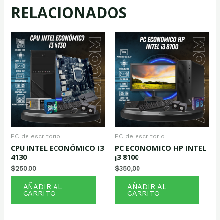
RELACIONADOS
PC de escritorio
PC de escritorio
CPU INTEL ECONÓMICO I3
PC ECONOMICO HP INTEL
4130
¡3 8100
$
250,00
$
350,00
AÑADIR AL
AÑADIR AL
CARRITO
CARRITO