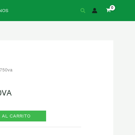
Buscar
NOS
750va
0VA
 AL CARRITO