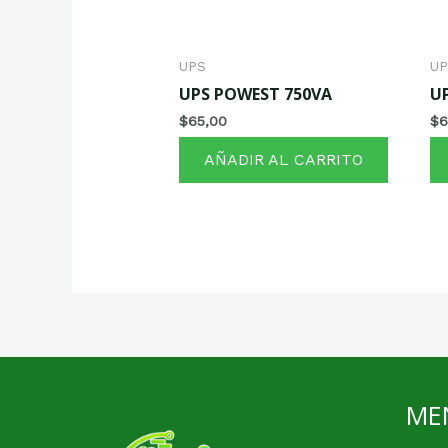
UPS
U
UPS POWEST 750VA
U
$
65,00
$
6
AÑADIR AL CARRITO
MEN