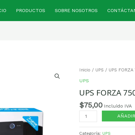
CIO
PRODUCTOS
SOBRE NOSOTROS
CONTÁCTA
UPS
Inicio
/
UPS
/ UPS FORZA 
FORZA
UPS
750va
UPS FORZA 75
cantidad
$
75,00
Incluido IVA
AÑADIR
Categoría:
UPS